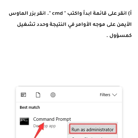
أ) انقر على قائمة ابدأ واكتب " cmd ". انقر بزر الماوس
الأيمن على موجه الأوامر في النتيجة وحدد تشغيل
كمسؤول .