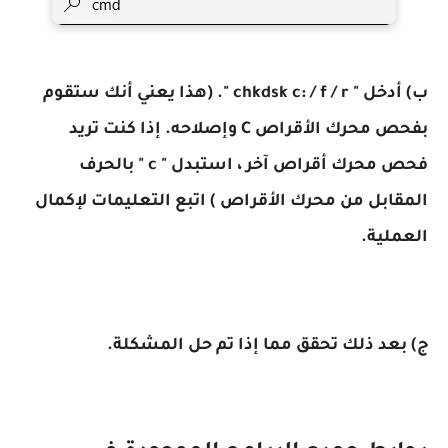
ب) أدخل " chkdsk c: / f / r ". (هذا يعني أنك ستقوم
بفحص محرك الأقراص C وإصلاحه. إذا كنت تريد
فحص محرك أقراص آخر ، استبدل " c " بالحرف
المقابل من محرك الأقراص ) اتبع التعليمات لإكمال
العملية.
ج) بعد ذلك تحقق مما إذا تم حل المشكلة.