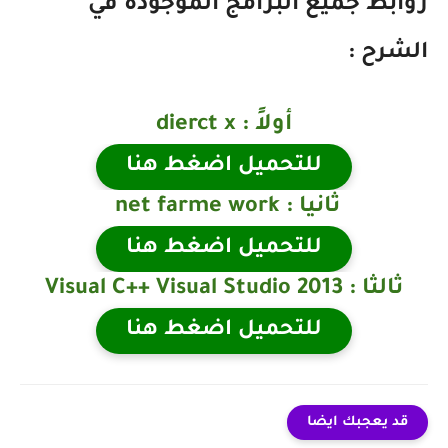
روابط جميع البرامج الموجودة في
الشرح :
أولاً : dierct x
للتحميل اضغط هنا
ثانيا : net farme work
للتحميل اضغط هنا
ثالثا :
Visual C++ Visual Studio 2013
للتحميل اضغط هنا
قد يعجبك ايضا