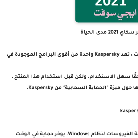
2 مدى الحياة
من حيث الحماية من البرامج الضارة والفيروسات ، تعد Kaspersky واحدة من أقوى البرامج الموجودة في
حقًا سهل الاستخدام. ولكن قبل استخدام هذا المنتج ،
يزة "الحماية السحابية" من Kaspersky.
Kaspersky Anti-Virus هو منتج أساسي لمكافحة الفيروسات لنظام Windows. يوفر حماية في الوقت