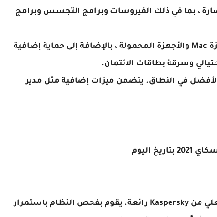
ضارة ، بما في ذلك الفيروسات وبرامج التجسس وبرامج
يضيف Kaspersky Internet Security دعمًا لأجهزة Mac والأجهزة المحمولة ، بالإضافة إلى حماية إضافية
حتيالي وسرقة بطاقات الائتمان.
Kaspersky Total Securi هو خطة Kaspersky الأفضل في النطاق. يتضمن ميزات إضافية مثل مدير
اريخ اليوم
بالنسبة للمبتدئين ، تعد الحماية في الوقت الفعلي من Kaspersky رائعة. يقوم بفحص النظام باستمرار