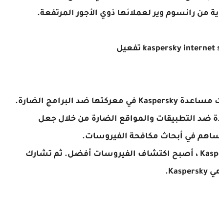
ية من رانسوم وير لعملائها ذوي الأجور المرتفعة.
kaspersky interne تفعيل
باستخدام Kaspersky Cloud Protection ، يمكنك مساعدة Kaspersky في معركتها ضد البرامج الضارة.
ماية متزايدة ضد التطبيقات والمواقع الضارة من خلال جعل
كلما زاد عدد البيانات التي يمتلكها برنامج Kaspersky ، أصبح اكتشاف الفيروسات أفضل. ثم تشارك