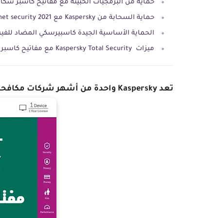
حماية من البرمجيات الخبيثة مع مفاتيح كاسبر سكاي 2021 بتاريخ الي
حماية السحابة من Kaspersky مع kaspersky internet security 2021 تفعيل
الحماية الأساسية الجيدة كاسبيرسكي المضاد للفيروسات مع
ميزات Kaspersky Total Security مع مفاتيح كاسبر انترنت سكيورتي 2021 تحديث يومي:
تعد Kaspersky واحدة من أشهر شركات مكافحة الفيروسات في العالم ، ويثق بها ملايين الأشخاص.