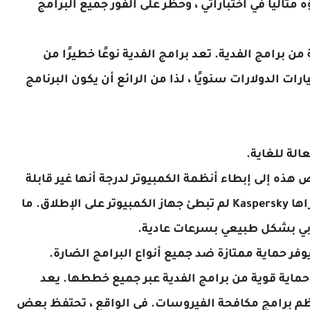
مثاليًا في اختباراتي ، وحظر على الفور جميع البرامج
ار الذي أجريته حماية Kaspersky القوية من برامج الفدية. تعد برامج الفدية نوعًا خطيرًا من
رات الدولارات سنويًا
، لذا من الرائع أن يكون البرنامج
ذه إلى إبطاء أنظمة الكمبيوتر لدرجة أنها غير قابلة
للاستخدام ، لكن جميع عمليات الفحص التي أجراها Kaspersky لم تبطئ جهاز الكمبيوتر على الإطلاق. ما
ص بي بشكل طبيعي بسرعات عادية.
ائع بشكل خاص هو أن Kaspersky يوفر حماية قوية من برامج الفدية عبر جميع خططها. يعد
لمعظم برامج مكافحة الفيروسات. في الواقع ، تحتفظ بعض