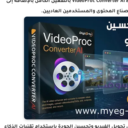
في هذه المقالة ستتعرف على طريقة تحميل VideoProc Converter AI 8.9 بالتفعيل الكامل بالإضافة إلى
ا لصناع المحتوى والمستخدمين العاديين.
VideoProc  المستخدم في تحويل الفيديو وتحسين الجودة باستخدام تقنيات الذكاء